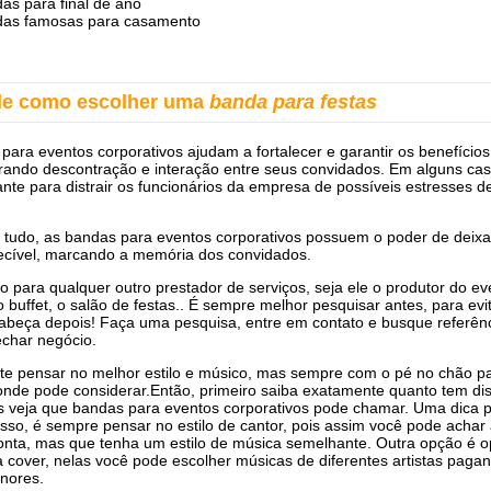
as para final de ano
das famosas para casamento
de como escolher uma
banda para festas
para eventos corporativos ajudam a fortalecer e garantir os benefício
rando descontração e interação entre seus convidados. Em alguns ca
ante para distrair os funcionários da empresa de possíveis estresses d
 tudo, as bandas para eventos corporativos possuem o poder de deixa
ecível, marcando a memória dos convidados.
 para qualquer outro prestador de serviços, seja ele o produtor do ev
o buffet, o salão de festas.. É sempre melhor pesquisar antes, para evi
abeça depois! Faça uma pesquisa, entre em contato e busque referên
echar negócio.
te pensar no melhor estilo e músico, mas sempre com o pé no chão p
onde pode considerar.Então, primeiro saiba exatamente quanto tem di
s veja que bandas para eventos corporativos pode chamar. Uma dica 
isso, é sempre pensar no estilo de cantor, pois assim você pode acha
nta, mas que tenha um estilo de música semelhante. Outra opção é o
cover, nelas você pode escolher músicas de diferentes artistas paga
nores.