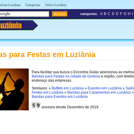
|
|
|
tícias Luziânia
Categorias
Sobre Luziânia
A
B
C
D
E
F
G
H
I
categorias:
Luziânia
s para Festas em Luziânia
Para facilitar sua busca o Encontra Goiás selecionou as melho
Bandas para Festas na cidade de Goiânia
e região, com telefo
endereço das empresas.
Similares: »
Buffets em Luziânia
»
Eventos em Luziânia
»
Salõ
Festas em Luziânia
»
Bandas para Casamentos em Luziânia
»
Bandas para Eventos em Luziânia
acessos desde Dezembro de 2019.