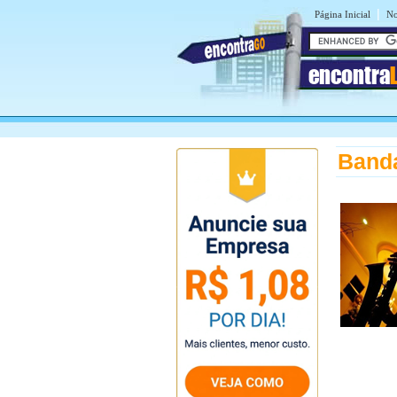
|
Página Inicial
No
encontra
Banda