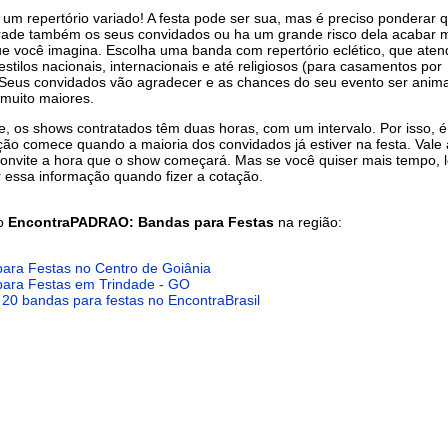
um repertório variado! A festa pode ser sua, mas é preciso ponderar 
rade também os seus convidados ou ha um grande risco dela acabar 
e você imagina. Escolha uma banda com repertório eclético, que aten
estilos nacionais, internacionais e até religiosos (para casamentos por
Seus convidados vão agradecer e as chances do seu evento ser anim
 muito maiores.
, os shows contratados têm duas horas, com um intervalo. Por isso, 
ção comece quando a maioria dos convidados já estiver na festa. Vale 
convite a hora que o show começará. Mas se você quiser mais tempo, 
r essa informação quando fizer a cotação.
do
EncontraPADRAO: Bandas para Festas
na região:
ara Festas no Centro de Goiânia
ara Festas em Trindade - GO
 20 bandas para festas no EncontraBrasil