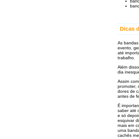
band
ban
Dicas 
As bandas 
evento, ge
até import
trabalho.
Além disso
dia inesqu
Assim como
promoter, 
dores de c
antes de f
É importan
saber até 
e só depoi
esquivar d
mais em co
uma banda 
cachês me