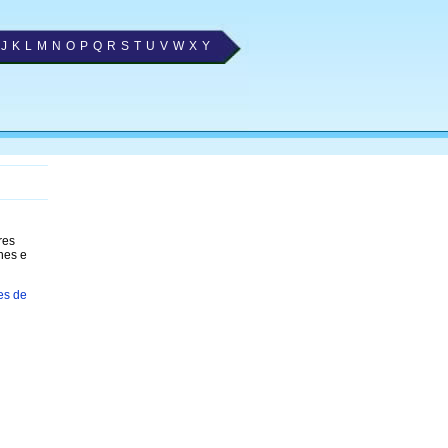
J
K
L
M
N
O
P
Q
R
S
T
U
V
W
X
Y
res
nes e
es de