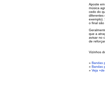
Aposte em 
música ag
cedo do qu
diferentes 
exemplo). 
o final são
Geralmente
que a atra
avisar no 
de reforça
Vizinhos 
»
Bandas p
»
Bandas p
»
Veja +de