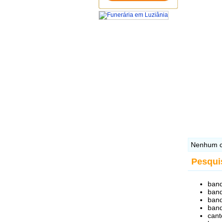
Nenhum c
Pesqui
band
band
band
band
cant