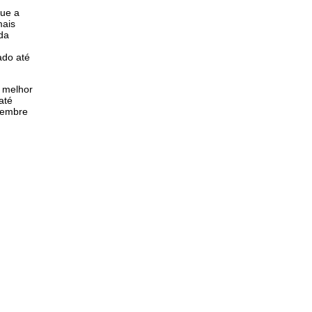
que a
mais
da
ado até
é melhor
até
lembre