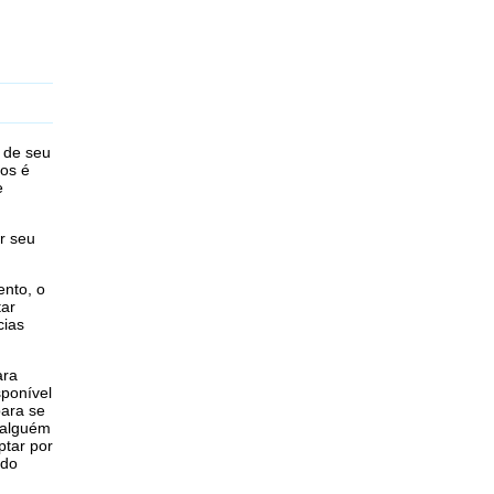
s de seu
sos é
e
r seu
ento, o
tar
cias
ara
sponível
para se
r alguém
ptar por
ndo