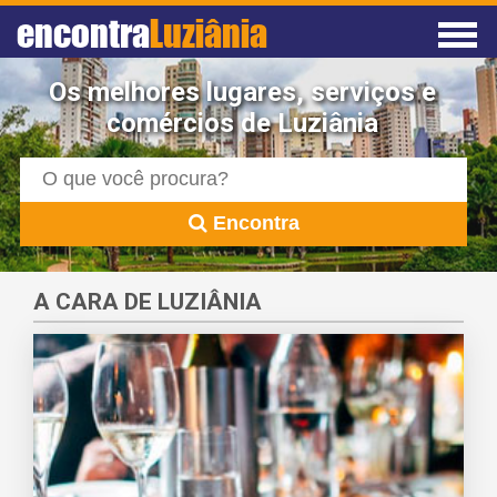
encontra
Luziânia
Os melhores lugares, serviços e
comércios de Luziânia
Encontra
A CARA DE LUZIÂNIA