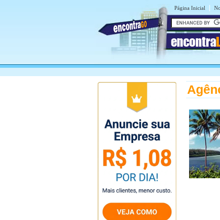
|
Página Inicial
No
encontra
Agênc