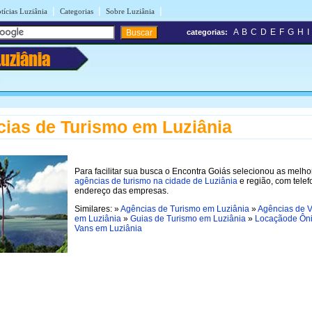
|
|
|
tícias Luziânia
Categorias
Sobre Luziânia
A
B
C
D
E
F
G
H
I
categorias:
Luziânia
ias de Turismo em Luziânia
Para facilitar sua busca o Encontra Goiás selecionou as melho
agências de turismo na cidade de Luziânia
e região, com telef
endereço das empresas.
Similares: »
Agências de Turismo em Luziânia
»
Agências de 
em Luziânia
»
Guias de Turismo em Luziânia
»
Locaçãode Ôni
Vans em Luziânia