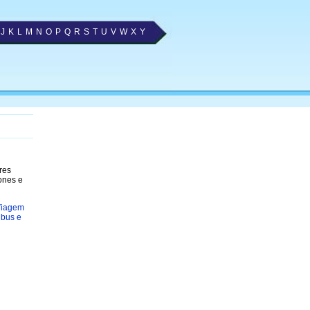
J
K
L
M
N
O
P
Q
R
S
T
U
V
W
X
Y
res
ones e
Viagem
bus e