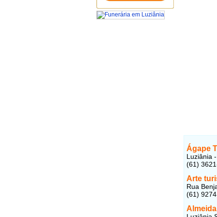
Ágape T
Luziânia 
(61) 362
Arte tur
Rua Benja
(61) 927
Almeida
Luziânia S