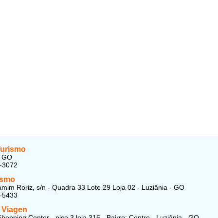
urismo
- GO
1-3072
ismo
mim Roriz, s/n - Quadra 33 Lote 29 Loja 02 - Luziânia - GO
4-5433
 Viagen
hopping Center - piso 3 loja 316 - Bairro: Centro - Luziânia - GO