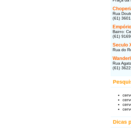
Choperi
Rua Douto
(61) 360
Empório
Bairro: C
(61) 916
Seculo 
Rua do Ro
Wanderl
Rua Agata
(61) 362
Pesqui
cerv
cerv
cerv
cerv
Dicas 