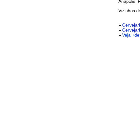
Anápolis, 
Vizinhos 
»
Cervejar
»
Cervejar
»
Veja +d