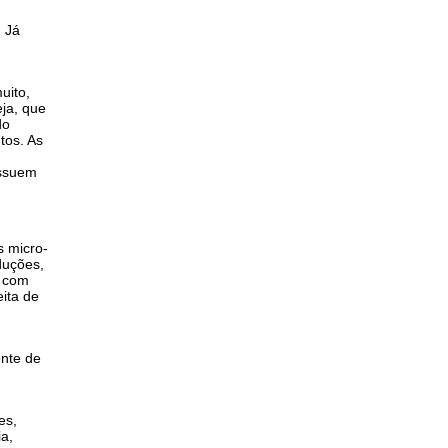
. Já
uito,
eja, que
do
tos. As
ossuem
s micro-
duções,
m com
ita de
ente de
es,
ia,