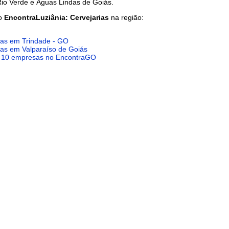
Rio Verde e Águas Lindas de Goiás.
do
EncontraLuziânia: Cervejarias
na região:
ias em Trindade - GO
ias em Valparaíso de Goiás
e 10 empresas no EncontraGO