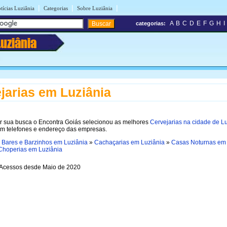
|
|
|
tícias Luziânia
Categorias
Sobre Luziânia
A
B
C
D
E
F
G
H
I
categorias:
Luziânia
jarias em Luziânia
tar sua busca o Encontra Goiás selecionou as melhores
Cervejarias na cidade de L
om telefones e endereço das empresas.
»
Bares e Barzinhos em Luziânia
»
Cachaçarias em Luziânia
»
Casas Noturnas em
Choperias em Luziânia
Acessos desde Maio de 2020