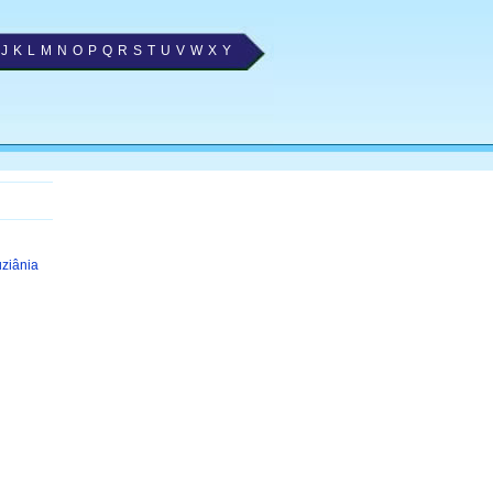
J
K
L
M
N
O
P
Q
R
S
T
U
V
W
X
Y
uziânia