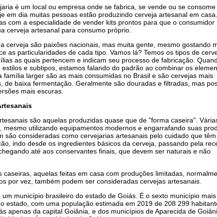
aria é um local ou empresa onde se fabrica, se vende ou se consome
je em dia muitas pessoas estão produzindo cerveja artesanal em casa
jas com a especialidade de vender kits prontos para que o consumidor
a cerveja artesanal para consumo próprio.
a cerveja são paixões nacionais, mas muita gente, mesmo gostando m
e as particularidades de cada tipo. Vamos lá? Temos os tipos de cerv
ílias as quais pertencem e indicam seu processo de fabricação. Quan
 estilos e subtipos, estamos falando do padrão ao combinar os elemen
a família larger são as mais consumidas no Brasil e são cervejas mais
, de baixa fermentação. Geralmente são douradas e filtradas, mas p
rsões mais escuras.
Artesanais
rtesanais são aquelas produzidas quase que de "forma caseira". Vária
s, mesmo utilizando equipamentos modernos e engarrafando suas pro
m são consideradas como cervejarias artesanais pelo cuidado que tê
ão, indo desde os ingredientes básicos da cerveja, passando pela rece
chegando até aos conservantes finais, que devem ser naturais e não
s caseiras, aquelas feitas em casa com produções limitadas, normalm
tros por vez, também podem ser consideradas cervejas artesanais.
 um município brasileiro do estado de Goiás. É o sexto município mais
do estado, com uma população estimada em 2019 de 208 299 habitant
rás apenas da capital Goiânia, e dos municípios de Aparecida de Goiân