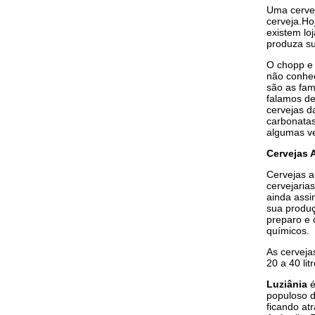
Uma cervej
cerveja.Ho
existem lo
produza su
O chopp e 
não conhec
são as fam
falamos de
cervejas d
carbonatas
algumas ve
Cervejas 
Cervejas a
cervejaria
ainda assi
sua produç
preparo e 
químicos.
As cerveja
20 a 40 li
Luziânia
é
populoso 
ficando at