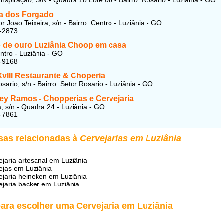
a dos Forgado
r Joao Teixeira, s/n - Bairro: Centro - Luziânia - GO
1-2873
 de ouro Luziânia Choop em casa
entro - Luziânia - GO
9-9168
XvIII Restaurante & Choperia
sario, s/n - Bairro: Setor Rosario - Luziânia - GO
ey Ramos - C
hopperias e Cervejaria
, s/n - Quadra 24 - Luziânia - GO
2-7861
sas relacionadas à
Cervejarias em Luziânia
ejaria artesanal em Luziânia
ejas em Luziânia
ejaria heineken em Luziânia
ejaria backer em Luziânia
para escolher uma Cervejaria em Luziânia