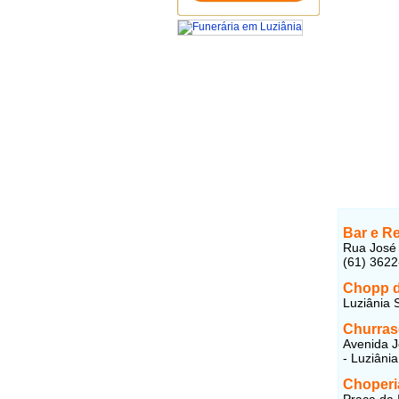
Bar e R
Rua José 
(61) 362
Chopp 
Luziânia S
Churras
Avenida J
- Luziâni
Choperi
Praça da 