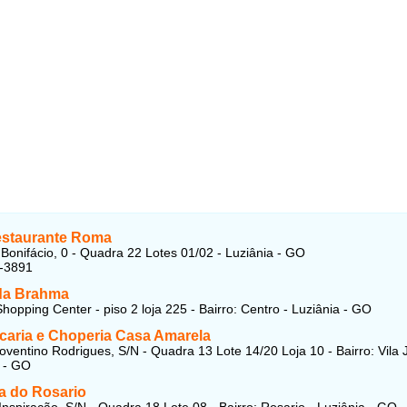
estaurante Roma
Bonifácio, 0 - Quadra 22 Lotes 01/02 - Luziânia - GO
2-3891
da Brahma
hopping Center - piso 2 loja 225 - Bairro: Centro - Luziânia - GO
caria e Choperia Casa Amarela
oventino Rodrigues, S/N - Quadra 13 Lote 14/20 Loja 10 - Bairro: Vila 
a - GO
a do Rosario
Inspiração, S/N - Quadra 18 Lote 08 - Bairro: Rosario - Luziânia - GO