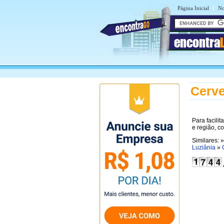
|
Página Inicial
No
encontra
Cerve
Para facili
e região, c
Similares: 
Luziânia
»