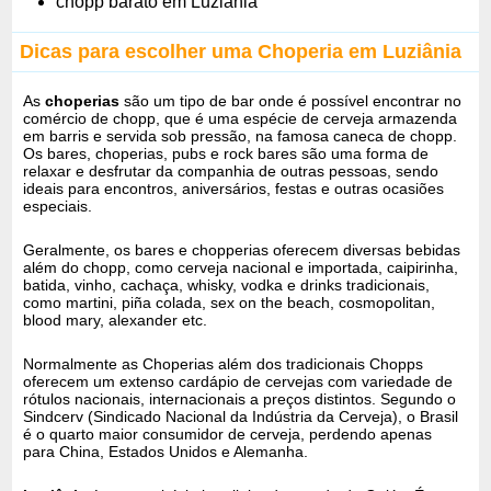
chopp barato em Luziânia
Dicas para escolher uma Choperia em Luziânia
As
choperias
são um tipo de bar onde é possível encontrar no
comércio de chopp, que é uma espécie de cerveja armazenda
em barris e servida sob pressão, na famosa caneca de chopp.
Os bares, choperias, pubs e rock bares são uma forma de
relaxar e desfrutar da companhia de outras pessoas, sendo
ideais para encontros, aniversários, festas e outras ocasiões
especiais.
Geralmente, os bares e chopperias oferecem diversas bebidas
além do chopp, como cerveja nacional e importada, caipirinha,
batida, vinho, cachaça, whisky, vodka e drinks tradicionais,
como martini, piña colada, sex on the beach, cosmopolitan,
blood mary, alexander etc.
Normalmente as Choperias além dos tradicionais Chopps
oferecem um extenso cardápio de cervejas com variedade de
rótulos nacionais, internacionais a preços distintos. Segundo o
Sindcerv (Sindicado Nacional da Indústria da Cerveja), o Brasil
é o quarto maior consumidor de cerveja, perdendo apenas
para China, Estados Unidos e Alemanha.