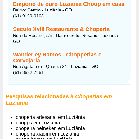
Empório de ouro Luziânia Choop em casa
Bairro: Centro - Luziânia - GO
(61) 9169-9168
Seculo XvIII Restaurante & Choperia
Rua do Rosario, s/n - Bairro: Setor Rosario - Luziânia -
GO
Wanderley Ramos - C
hopperias e
Cervejaria
Rua Agata, s/n - Quadra 24 - Luziânia - GO
(61) 3622-7861
Pesquisas relacionadas à
Choperias em
Luziânia
choperia artesanal em Luziânia
chopps em Luziânia
chopeira heineken em Luziânia
chopeira xiaomi em Luziânia